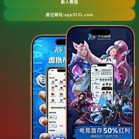
新人教程
易记网址:app3131.com